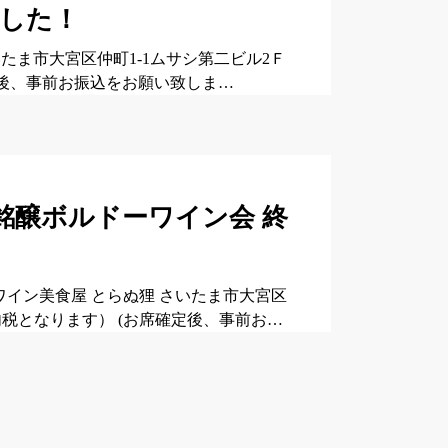
ました！
さいたま市大宮区仲町1-1ムサシ第二ビル2Ｆ
お席確定後、事前お振込をお願い致しま…
月会銘醸ボルドーワイン会 終
＊ ワイン美食屋 とらぬ狸 さいたま市大宮区
0円（内税となります） (お席確定後、事前お…