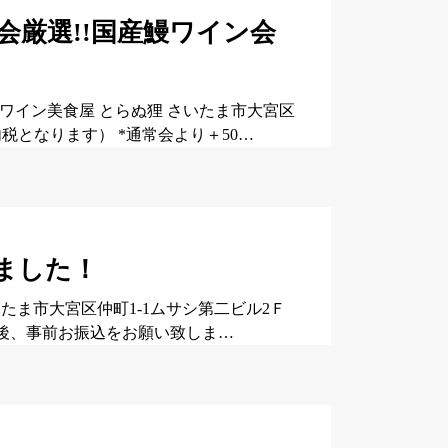
月会厳選!!国産鰻ワイン会
す＊ ワイン美食屋 とらぬ狸 さいたま市大宮区
円（内税となります） *通常会より＋50…
しました！
さいたま市大宮区仲町1-1ムサシ第二ビル2Ｆ
お席確定後、事前お振込をお願い致しま…