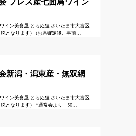
2月会 ブレス産七面鳥ワイン
す＊ ワイン美食屋 とらぬ狸 さいたま市大宮区
0円（内税となります） (お席確定後、事前…
1月会新潟・潟東産・無双網
す＊ ワイン美食屋 とらぬ狸 さいたま市大宮区
円（内税となります） *通常会より＋50…