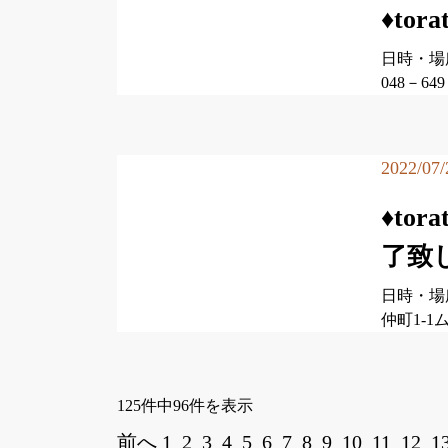
♦to
日時・場
048－6
2022/07/
♦to
了致
日時・場所
仲町1-1
125件中96件を表示
前へ
1
2
3
4
5
6
7
8
9
10
11
12
1