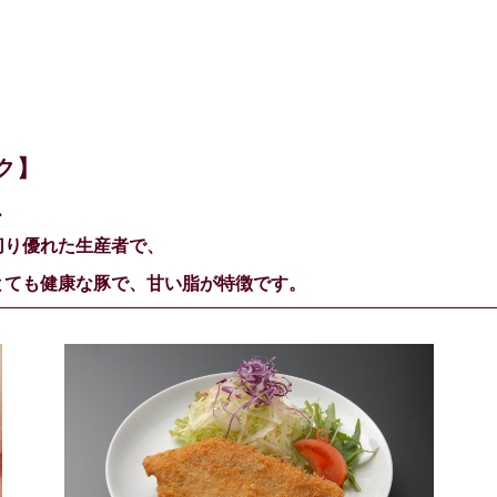
ク】
、
切り優れた生産者で、
とても健康な豚で、甘い脂が特徴です。