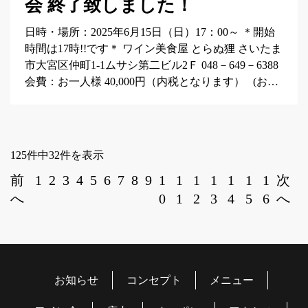
会 終了致しました！
日時・場所：2025年6月15日（日）17：00～ ＊開始
時間は17時!!です＊ ワイン美食屋 とらぬ狸 さいたま
市大宮区仲町1-1ムサシ第二ビル2Ｆ 048－649－6388
会費：お一人様 40,000円（内税となります） (お…
125件中32件を表示
前
1
2
3
4
5
6
7
8
9
1
1
1
1
1
1
1
次
へ
0
1
2
3
4
5
6
へ
お知らせ
コンセプト
メニュー