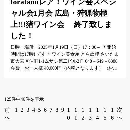
toratanuレア！ワイン会スペシ
ャル会1月会 広島・狩猟物極
上!!!猪ワイン会 終了致しま
した！
日時・場所：2025年1月19日（日）17：00～ ＊開始
時間は17時!!です＊ ワイン美食屋 とらぬ狸 さいたま
市大宮区仲町1-1ムサシ第二ビル2Ｆ 048－649－6388
会費：お一人様 40,000円（内税となります） (お…
125件中40件を表示
前
1
2
3
4
5
6
7
8
9
1
1
1
1
1
1
1
次
へ
0
1
2
3
4
5
6
へ